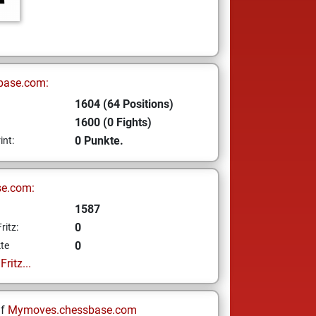
base.com:
1604 (64 Positions)
1600 (0 Fights)
0 Punkte.
int:
se.com:
1587
0
ritz:
0
te
ritz...
uf
Mymoves.chessbase.com