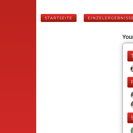
STARTSEITE
EINZELERGEBNISS
Your