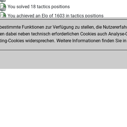
You solved 18 tactics positions
You achieved an Elo of 1603 in tactics positions
estimmte Funktionen zur Verfügung zu stellen, die Nutzererfah
Dienstag, März 17, 2026
 dabei neben technisch erforderlichen Cookies auch Analyse-C
Studi
ng-Cookies widersprechen. Weitere Informationen finden Sie in
You created your Studies account
Privacy Policy
Veranstaltungskalender
Emb