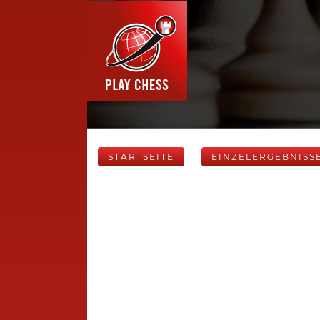
STARTSEITE
EINZELERGEBNISS