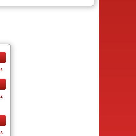
es
tz
cs