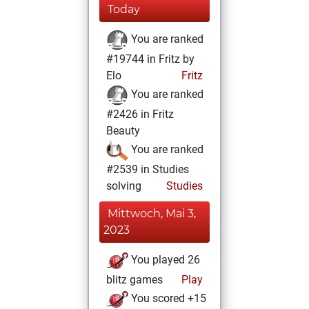
Today
You are ranked
#19744 in Fritz by
Elo
Fritz
You are ranked
#2426 in Fritz
Beauty
You are ranked
#2539 in Studies
solving
Studies
Mittwoch, Mai 3,
2023
You played 26
blitz games
Play
You scored +15