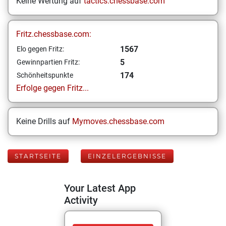
Keine Wertung auf
tactics.chessbase.com
Fritz.chessbase.com:
1567
Elo gegen Fritz:
5
Gewinnpartien Fritz:
174
Schönheitspunkte
Erfolge gegen Fritz...
Keine Drills auf
Mymoves.chessbase.com
STARTSEITE
EINZELERGEBNISSE
Your Latest App
Activity