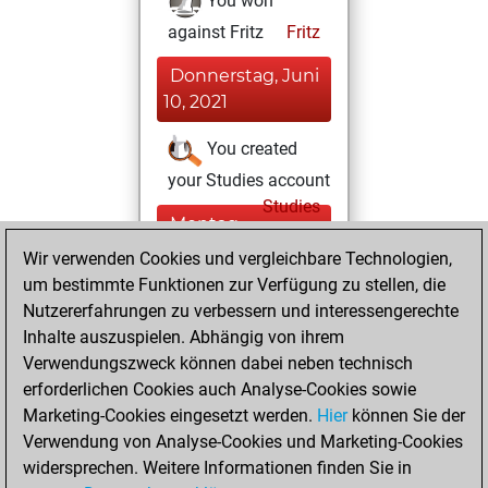
You won
against Fritz
Fritz
Donnerstag, Juni
10, 2021
You created
your Studies account
Studies
Montag,
Mai 31, 2021
Wir verwenden Cookies und vergleichbare Technologien,
um bestimmte Funktionen zur Verfügung zu stellen, die
You created
Nutzererfahrungen zu verbessern und interessengerechte
your Fritz account
Inhalte auszuspielen. Abhängig von ihrem
Fritz
Verwendungszweck können dabei neben technisch
Sonntag,
erforderlichen Cookies auch Analyse-Cookies sowie
Januar 13, 2019
Marketing-Cookies eingesetzt werden.
Hier
können Sie der
Verwendung von Analyse-Cookies und Marketing-Cookies
You played 3
widersprechen. Weitere Informationen finden Sie in
slow games
Play