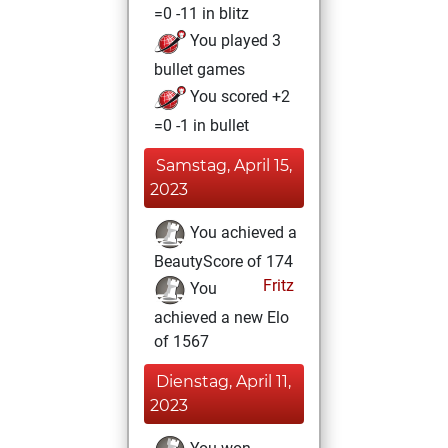
=0 -11 in blitz
You played 3
bullet games
You scored +2
=0 -1 in bullet
Samstag, April 15,
2023
You achieved a
BeautyScore of 174
Fritz
You
achieved a new Elo
of 1567
Dienstag, April 11,
2023