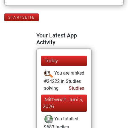
STARTSEITE
Your Latest App
Activity
Today
You are ranked
#24222 in Studies
solving
Studies
Mittwoch, Juni 3,
2026
You totalled
9683 tactics