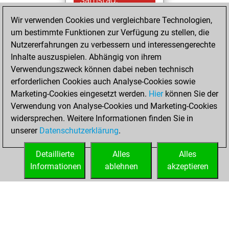
Samstag,
Februar 4, 2023
Wir verwenden Cookies und vergleichbare Technologien,
um bestimmte Funktionen zur Verfügung zu stellen, die
You played 2
Nutzererfahrungen zu verbessern und interessengerechte
bullet games
Play
Inhalte auszuspielen. Abhängig von ihrem
You scored +0
Verwendungszweck können dabei neben technisch
=0 -2 in bullet
erforderlichen Cookies auch Analyse-Cookies sowie
Marketing-Cookies eingesetzt werden.
Hier
können Sie der
Dienstag, April 26,
Verwendung von Analyse-Cookies und Marketing-Cookies
2022
widersprechen. Weitere Informationen finden Sie in
unserer
Datenschutzerklärung
.
You created
your Fritz account
Detaillierte
Alles
Alles
Fritz
Informationen
ablehnen
akzeptieren