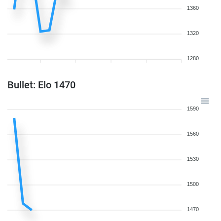
1360
1320
1280
Bullet: Elo 1470
1590
1560
1530
1500
1470