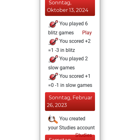
Sonntag,
Oktober 13, 2024
You played 6
blitz games
Play
You scored +2
=1 -3 in blitz
You played 2
slow games
You scored +1
=0 -1 in slow games
Sonntag, Februar
26, 2023
You created
your Studies account
Studies