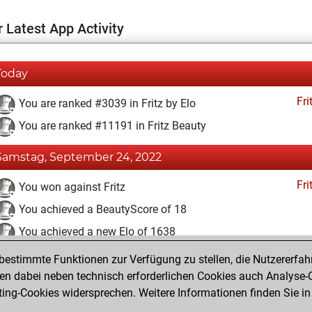
 Latest App Activity
Today
Fri
You are ranked #3039 in Fritz by Elo
You are ranked #11191 in Fritz Beauty
Samstag, September 24, 2022
Fri
You won against Fritz
You achieved a BeautyScore of 18
You achieved a new Elo of 1638
estimmte Funktionen zur Verfügung zu stellen, die Nutzererfah
Mittwoch, Juni 29, 2022
 dabei neben technisch erforderlichen Cookies auch Analyse-C
Fri
ng-Cookies widersprechen. Weitere Informationen finden Sie in
You created your Fritz account