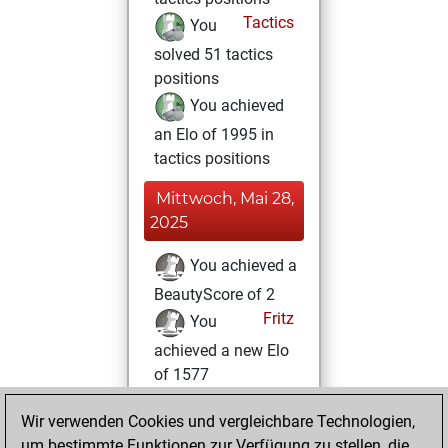
Tactics
You
solved 51 tactics
positions
You achieved
an Elo of 1995 in
tactics positions
Mittwoch, Mai 28,
2025
You achieved a
BeautyScore of 2
Fritz
You
achieved a new Elo
of 1577
Dienstag,
Wir verwenden Cookies und vergleichbare Technologien,
November 12,
um bestimmte Funktionen zur Verfügung zu stellen, die