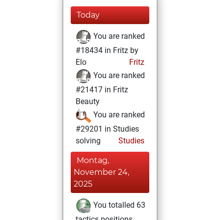
Today
You are ranked
#18434 in Fritz by
Elo
Fritz
You are ranked
#21417 in Fritz
Beauty
You are ranked
#29201 in Studies
solving
Studies
Montag,
November 24,
2025
You totalled 63
tactics positions