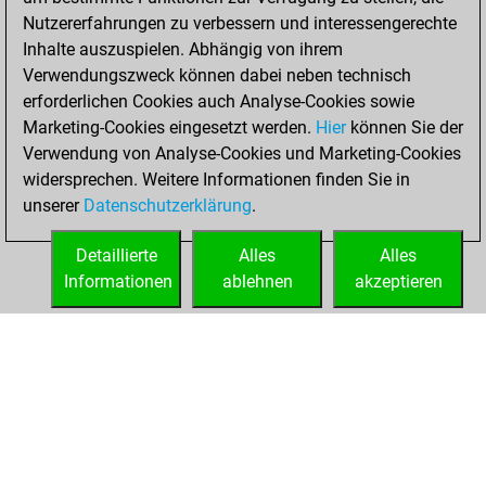
2024
Nutzererfahrungen zu verbessern und interessengerechte
Inhalte auszuspielen. Abhängig von ihrem
You created
Verwendungszweck können dabei neben technisch
your Fritz account
erforderlichen Cookies auch Analyse-Cookies sowie
Fritz
Marketing-Cookies eingesetzt werden.
Hier
können Sie der
Donnerstag,
Verwendung von Analyse-Cookies und Marketing-Cookies
April 25, 2024
widersprechen. Weitere Informationen finden Sie in
unserer
Datenschutzerklärung
.
You created
your Studies account
Detaillierte
Alles
Alles
Studies
Informationen
ablehnen
akzeptieren