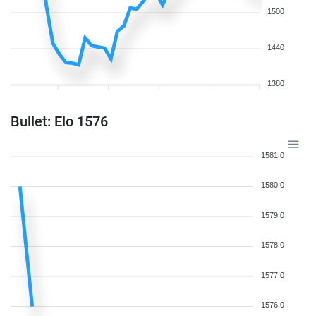
1500
1440
1380
Bullet: Elo 1576
1581.0
1580.0
1579.0
1578.0
1577.0
1576.0