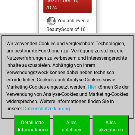
Dezember 16,
2024
You achieved a
BeautyScore of 16
Fritz
You
Wir verwenden Cookies und vergleichbare Technologien,
achieved a new Elo
um bestimmte Funktionen zur Verfügung zu stellen, die
of 1581
Nutzererfahrungen zu verbessern und interessengerechte
You created
Inhalte auszuspielen. Abhängig von ihrem
your Studies account
Verwendungszweck können dabei neben technisch
Studies
erforderlichen Cookies auch Analyse-Cookies sowie
Sonntag,
Marketing-Cookies eingesetzt werden.
Hier
können Sie der
Dezember 15,
Verwendung von Analyse-Cookies und Marketing-Cookies
2024
widersprechen. Weitere Informationen finden Sie in
unserer
Datenschutzerklärung
.
You created
your Fritz account
Detaillierte
Alles
Alles
Fritz
Informationen
ablehnen
akzeptieren