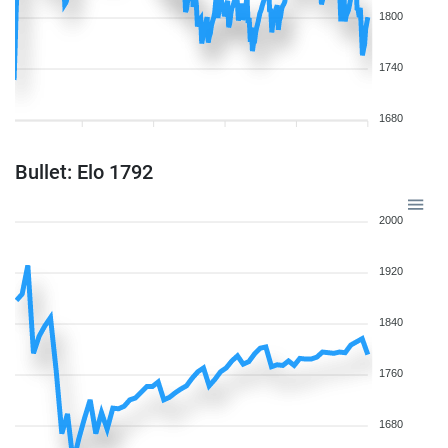
1800
1740
1680
Bullet: Elo 1792
2000
1920
1840
1760
1680