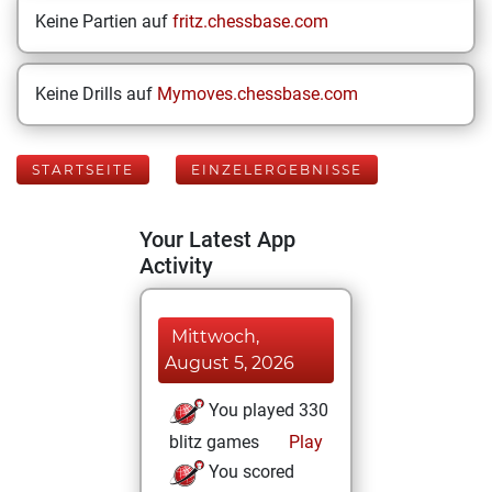
Keine Partien auf
fritz.chessbase.com
Keine Drills auf
Mymoves.chessbase.com
STARTSEITE
EINZELERGEBNISSE
Your Latest App
Activity
Mittwoch,
August 5, 2026
You played 330
blitz games
Play
You scored