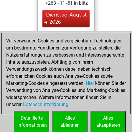
+268 =11 -51 in blitz
Dienstag, August
4, 2026
You played 62
Wir verwenden Cookies und vergleichbare Technologien,
bullet games
Play
um bestimmte Funktionen zur Verfügung zu stellen, die
You scored +42
Nutzererfahrungen zu verbessern und interessengerechte
=2 -18 in bullet
Inhalte auszuspielen. Abhängig von ihrem
Verwendungszweck können dabei neben technisch
Montag, August
erforderlichen Cookies auch Analyse-Cookies sowie
3, 2026
Marketing-Cookies eingesetzt werden.
Hier
können Sie der
Verwendung von Analyse-Cookies und Marketing-Cookies
You played 8
widersprechen. Weitere Informationen finden Sie in
slow games
Play
unserer
Datenschutzerklärung
.
You scored +7
=0 -1 in slow games
Detaillierte
Alles
Alles
Informationen
ablehnen
akzeptieren