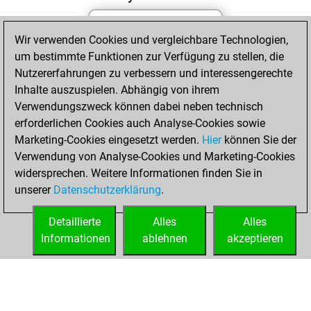
Wir verwenden Cookies und vergleichbare Technologien,
Sonntag, Mai 10,
um bestimmte Funktionen zur Verfügung zu stellen, die
2026
Nutzererfahrungen zu verbessern und interessengerechte
You totalled
Inhalte auszuspielen. Abhängig von ihrem
Verwendungszweck können dabei neben technisch
317 tactics positions
erforderlichen Cookies auch Analyse-Cookies sowie
Tactics
You
Marketing-Cookies eingesetzt werden.
Hier
können Sie der
solved 215 tactics
Verwendung von Analyse-Cookies und Marketing-Cookies
positions
widersprechen. Weitere Informationen finden Sie in
You achieved
unserer
Datenschutzerklärung
.
an Elo of 2142 in
tactics positions
Detaillierte
Alles
Alles
Informationen
ablehnen
akzeptieren