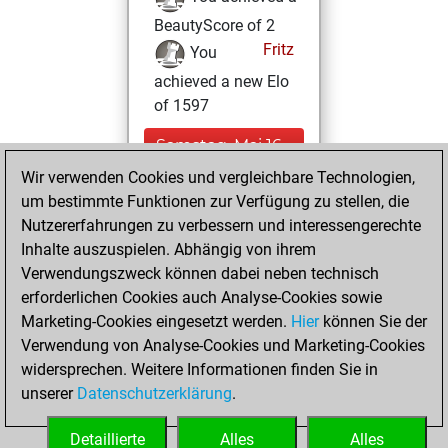
BeautyScore of 2
Fritz
You
achieved a new Elo
of 1597
Samstag, Mai 16,
2026
Wir verwenden Cookies und vergleichbare Technologien,
um bestimmte Funktionen zur Verfügung zu stellen, die
You created
Nutzererfahrungen zu verbessern und interessengerechte
your Fritz account
Inhalte auszuspielen. Abhängig von ihrem
Fritz
Verwendungszweck können dabei neben technisch
Sonntag,
erforderlichen Cookies auch Analyse-Cookies sowie
Mai 10, 2026
Marketing-Cookies eingesetzt werden.
Hier
können Sie der
Verwendung von Analyse-Cookies und Marketing-Cookies
You played 1
widersprechen. Weitere Informationen finden Sie in
blitz games
Play
unserer
Datenschutzerklärung
.
You scored +0
=1 -0 in blitz
Detaillierte
Alles
Alles