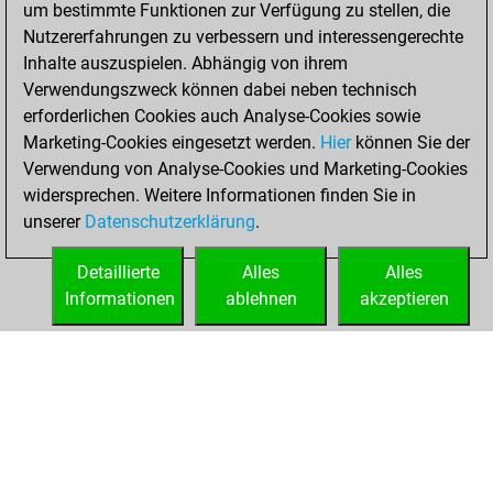
um bestimmte Funktionen zur Verfügung zu stellen, die
You created
Nutzererfahrungen zu verbessern und interessengerechte
your Fritz account
Inhalte auszuspielen. Abhängig von ihrem
Verwendungszweck können dabei neben technisch
Samstag,
erforderlichen Cookies auch Analyse-Cookies sowie
November 12, 2016
Marketing-Cookies eingesetzt werden.
Hier
können Sie der
Verwendung von Analyse-Cookies und Marketing-Cookies
You played 4
widersprechen. Weitere Informationen finden Sie in
blitz games
Play
unserer
Datenschutzerklärung
.
You scored +0
=0 -4 in blitz
Detaillierte
Alles
Alles
Informationen
ablehnen
akzeptieren