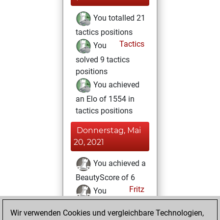
You totalled 21
tactics positions
Tactics
You
solved 9 tactics
positions
You achieved
an Elo of 1554 in
tactics positions
Donnerstag, Mai
20, 2021
You achieved a
BeautyScore of 6
Fritz
You
achieved a new Elo
Wir verwenden Cookies und vergleichbare Technologien,
of 1592