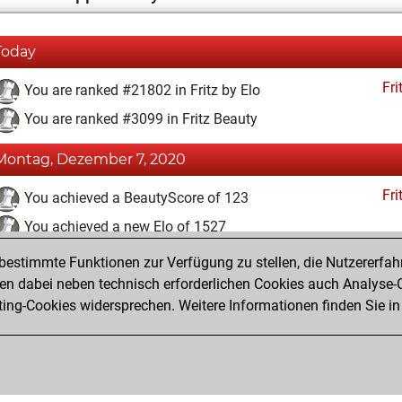
Today
Fri
You are ranked #21802 in Fritz by Elo
You are ranked #3099 in Fritz Beauty
Montag, Dezember 7, 2020
Fri
You achieved a BeautyScore of 123
You achieved a new Elo of 1527
estimmte Funktionen zur Verfügung zu stellen, die Nutzererfah
Dienstag, Dezember 1, 2020
 dabei neben technisch erforderlichen Cookies auch Analyse-C
Fri
ng-Cookies widersprechen. Weitere Informationen finden Sie in
You created your Fritz account