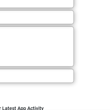
m
 Latest App Activity