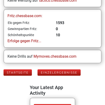
Keine Wertung auf
tactics.chessbase.com
Fritz.chessbase.com:
1593
Elo gegen Fritz:
0
Gewinnpartien Fritz:
10
Schönheitspunkte
Erfolge gegen Fritz...
Keine Drills auf
Mymoves.chessbase.com
STARTSEITE
EINZELERGEBNISSE
Your Latest App
Activity