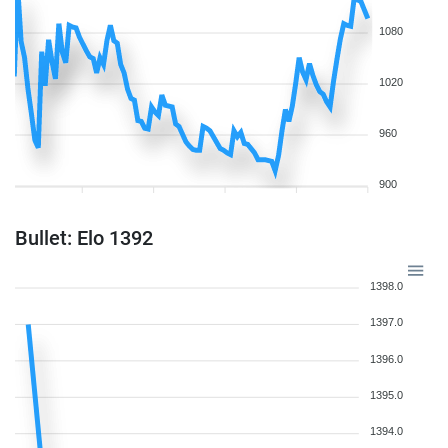
1080
1020
960
900
Bullet: Elo 1392
1398.0
1397.0
1396.0
1395.0
1394.0