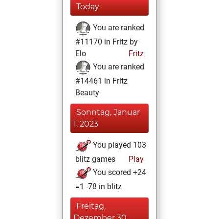
Today
You are ranked
#11170 in Fritz by
Elo
Fritz
You are ranked
#14461 in Fritz
Beauty
Sonntag, Januar
1, 2023
You played 103
blitz games
Play
You scored +24
=1 -78 in blitz
Freitag,
Dezember 30,