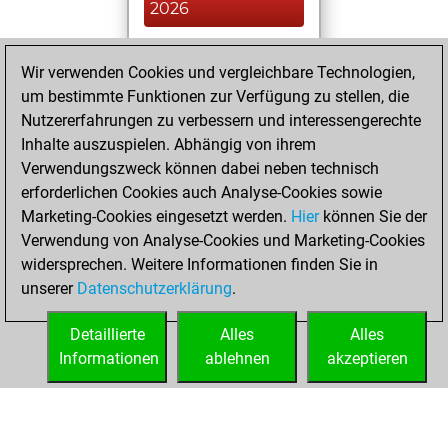
2026
You played 354
Wir verwenden Cookies und vergleichbare Technologien,
blitz games
Play
um bestimmte Funktionen zur Verfügung zu stellen, die
You scored
Nutzererfahrungen zu verbessern und interessengerechte
+138 =8 -208 in blitz
Inhalte auszuspielen. Abhängig von ihrem
Verwendungszweck können dabei neben technisch
Samstag,
erforderlichen Cookies auch Analyse-Cookies sowie
Dezember 9, 2023
Marketing-Cookies eingesetzt werden.
Hier
können Sie der
Verwendung von Analyse-Cookies und Marketing-Cookies
You played 46
widersprechen. Weitere Informationen finden Sie in
slow games
Play
unserer
Datenschutzerklärung
.
You scored +23
=0 -23 in slow games
Detaillierte
Alles
Alles
Informationen
ablehnen
akzeptieren