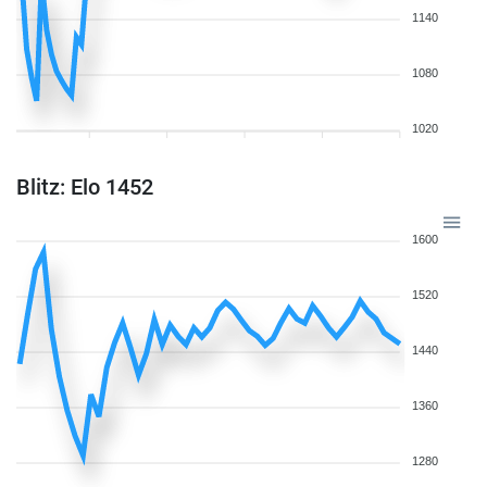
1140
1080
1020
Blitz: Elo 1452
1600
1520
1440
1360
1280