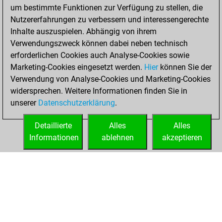
um bestimmte Funktionen zur Verfügung zu stellen, die
You created
Nutzererfahrungen zu verbessern und interessengerechte
your Fritz account
Inhalte auszuspielen. Abhängig von ihrem
Fritz
Verwendungszweck können dabei neben technisch
Freitag,
erforderlichen Cookies auch Analyse-Cookies sowie
November 11, 2016
Marketing-Cookies eingesetzt werden.
Hier
können Sie der
Verwendung von Analyse-Cookies und Marketing-Cookies
You played 77
widersprechen. Weitere Informationen finden Sie in
bullet games
Play
unserer
Datenschutzerklärung
.
You scored +28
=3 -46 in bullet
Detaillierte
Alles
Alles
Informationen
ablehnen
akzeptieren