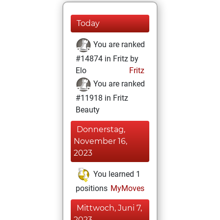
Today
You are ranked
#14874 in Fritz by
Elo
Fritz
You are ranked
#11918 in Fritz
Beauty
Donnerstag,
November 16,
2023
You learned 1
positions
MyMoves
Mittwoch, Juni 7,
2023