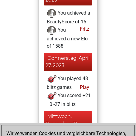
You achieved a
BeautyScore of 16
Fritz
You
achieved a new Elo
of 1588
Donnerstag, April
27, 2023
You played 48
blitz games
Play
You scored +21
=0 -27 in blitz
Mittwoch,
Dezember 21,
2022
Wir verwenden Cookies und vergleichbare Technologien,