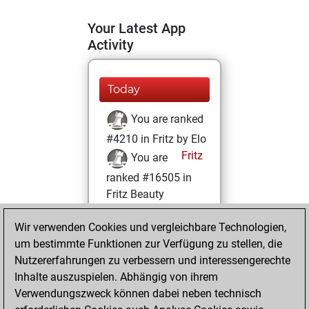
Your Latest App
Activity
Today
You are ranked
#4210 in Fritz by Elo
Fritz
You are
ranked #16505 in
Fritz Beauty
Samstag, Februar
Wir verwenden Cookies und vergleichbare Technologien,
25, 2023
um bestimmte Funktionen zur Verfügung zu stellen, die
Nutzererfahrungen zu verbessern und interessengerechte
You won
Inhalte auszuspielen. Abhängig von ihrem
against Fritz
Fritz
Verwendungszweck können dabei neben technisch
You achieved a