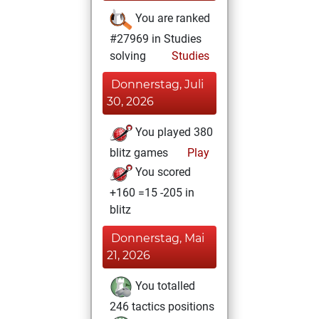
You are ranked
#27969 in Studies
solving
Studies
Donnerstag, Juli
30, 2026
You played 380
blitz games
Play
You scored
+160 =15 -205 in
blitz
Donnerstag, Mai
21, 2026
You totalled
246 tactics positions