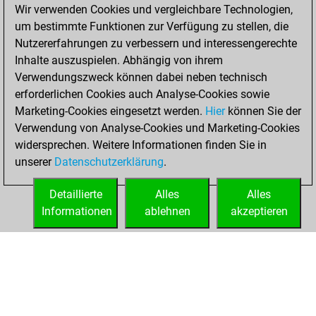
Wir verwenden Cookies und vergleichbare Technologien,
You achieved a
um bestimmte Funktionen zur Verfügung zu stellen, die
new Elo of 1593
Nutzererfahrungen zu verbessern und interessengerechte
Fritz
You
Inhalte auszuspielen. Abhängig von ihrem
created your Studies
Verwendungszweck können dabei neben technisch
account
Studies
erforderlichen Cookies auch Analyse-Cookies sowie
Marketing-Cookies eingesetzt werden.
Hier
können Sie der
Montag, Februar
Verwendung von Analyse-Cookies und Marketing-Cookies
22, 2021
widersprechen. Weitere Informationen finden Sie in
unserer
Datenschutzerklärung
.
You created
your Fritz account
Detaillierte
Alles
Alles
Fritz
Informationen
ablehnen
akzeptieren