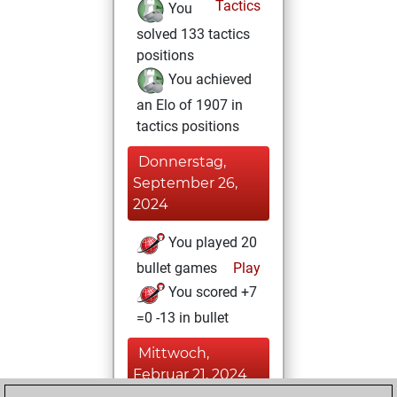
Tactics
You
solved 133 tactics
positions
You achieved
an Elo of 1907 in
tactics positions
Donnerstag,
September 26,
2024
You played 20
bullet games
Play
You scored +7
=0 -13 in bullet
Mittwoch,
Februar 21, 2024