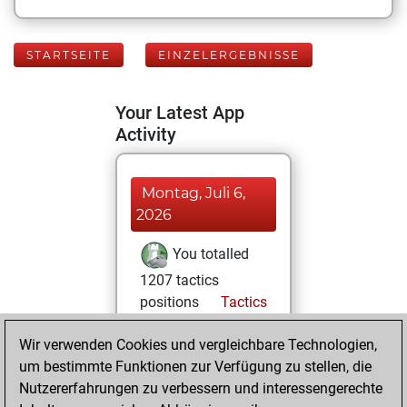
STARTSEITE
EINZELERGEBNISSE
Your Latest App
Activity
Montag, Juli 6,
2026
You totalled
1207 tactics
positions
Tactics
You solved 691
Wir verwenden Cookies und vergleichbare Technologien,
tactics positions
um bestimmte Funktionen zur Verfügung zu stellen, die
You achieved
Nutzererfahrungen zu verbessern und interessengerechte
an Elo of 2162 in