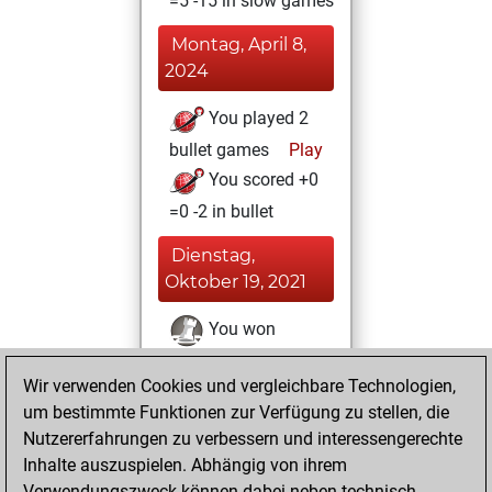
=5 -15 in slow games
Montag, April 8,
2024
You played 2
bullet games
Play
You scored +0
=0 -2 in bullet
Dienstag,
Oktober 19, 2021
You won
against Fritz
Fritz
Wir verwenden Cookies und vergleichbare Technologien,
You achieved a
um bestimmte Funktionen zur Verfügung zu stellen, die
BeautyScore of 17
Nutzererfahrungen zu verbessern und interessengerechte
You achieved a
Inhalte auszuspielen. Abhängig von ihrem
new Elo of 1641
Verwendungszweck können dabei neben technisch