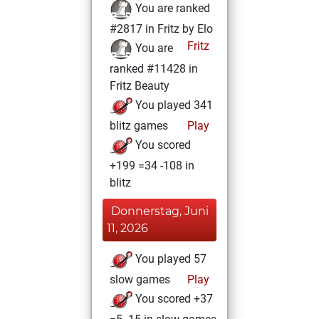
You are ranked
#2817 in Fritz by Elo
Fritz
You are
ranked #11428 in
Fritz Beauty
You played 341
blitz games
Play
You scored
+199 =34 -108 in
blitz
Donnerstag, Juni
11, 2026
You played 57
slow games
Play
You scored +37