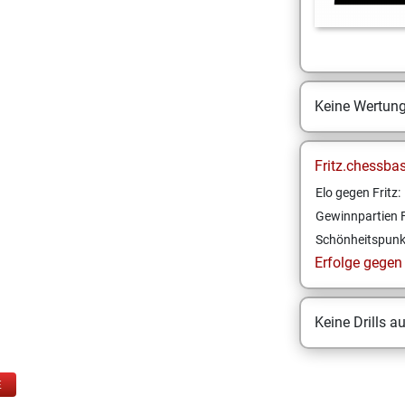
Keine Wertun
Fritz.chessba
Elo gegen Fritz:
Gewinnpartien F
Schönheitspunk
Erfolge gegen F
Keine Drills a
E