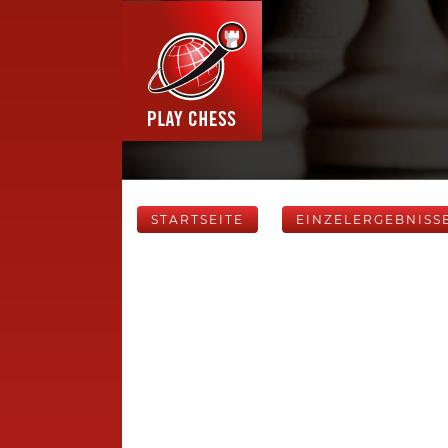
STARTSEITE
EINZELERGEBNISS