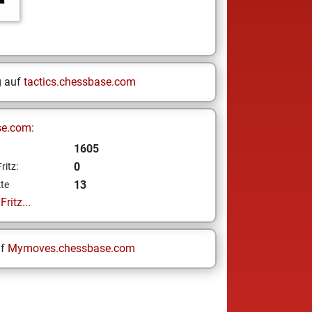
g auf
tactics.chessbase.com
se.com:
1605
0
ritz:
13
te
ritz...
uf
Mymoves.chessbase.com