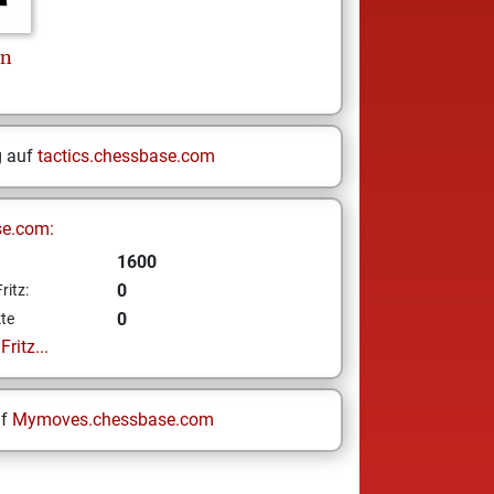
en
g auf
tactics.chessbase.com
se.com:
1600
0
ritz:
0
te
ritz...
uf
Mymoves.chessbase.com