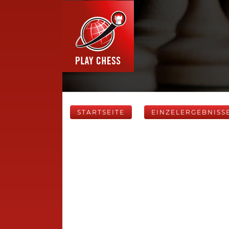
STARTSEITE
EINZELERGEBNISS