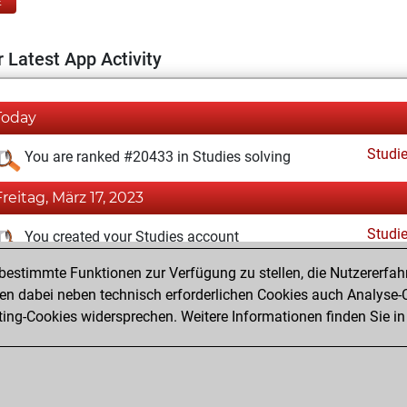
E
 Latest App Activity
Today
Studi
You are ranked #20433 in Studies solving
Freitag, März 17, 2023
Studi
You created your Studies account
estimmte Funktionen zur Verfügung zu stellen, die Nutzererfah
Mittwoch, November 23, 2022
 dabei neben technisch erforderlichen Cookies auch Analyse-C
Fri
ng-Cookies widersprechen. Weitere Informationen finden Sie in
You created your Fritz account