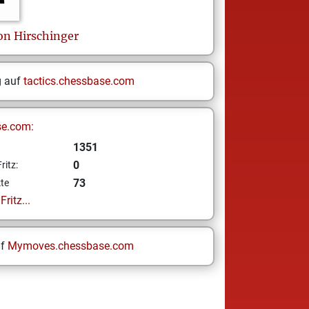
on
Hirschinger
g auf
tactics.chessbase.com
se.com:
1351
0
ritz:
73
te
ritz...
uf
Mymoves.chessbase.com