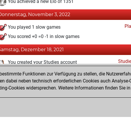
You achieved a new Elo of 1351
Donnerstag, November 3, 2022
Pl
You played 1 slow games
You scored +0 =0 -1 in slow games
Samstag, Dezember 18, 2021
Studi
You created your Studies account
estimmte Funktionen zur Verfügung zu stellen, die Nutzererfah
Montag, November 29, 2021
 dabei neben technisch erforderlichen Cookies auch Analyse-C
Fri
ng-Cookies widersprechen. Weitere Informationen finden Sie in
You created your Fritz account