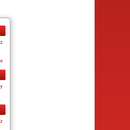
tz
es
ay
tz