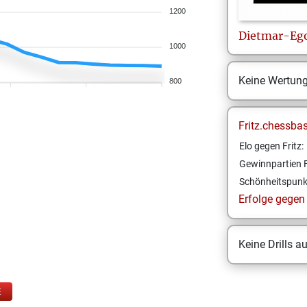
1200
Dietmar-Eg
1000
Keine Wertun
800
Fritz.chessba
Elo gegen Fritz:
Gewinnpartien F
Schönheitspunk
Erfolge gegen F
Keine Drills a
E