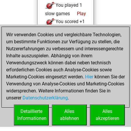
You played 1
slow games
Play
You scored +1
=0 -0 in slow games
Wir verwenden Cookies und vergleichbare Technologien,
um bestimmte Funktionen zur Verfügung zu stellen, die
Samstag, Februar
Nutzererfahrungen zu verbessern und interessengerechte
13, 2021
Inhalte auszuspielen. Abhängig von ihrem
You achieved a
Verwendungszweck können dabei neben technisch
erforderlichen Cookies auch Analyse-Cookies sowie
BeautyScore of 2
Marketing-Cookies eingesetzt werden.
Fritz
Hier
können Sie der
You
Verwendung von Analyse-Cookies und Marketing-Cookies
achieved a new Elo
widersprechen. Weitere Informationen finden Sie in
of 1582
unserer
Datenschutzerklärung
.
You created
your Fritz account
Detaillierte
Alles
Alles
Informationen
ablehnen
akzeptieren