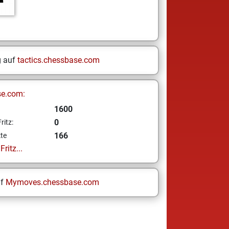
g auf
tactics.chessbase.com
se.com:
1600
0
ritz:
166
te
ritz...
uf
Mymoves.chessbase.com