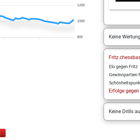
1200
1000
Keine Wertun
800
Fritz.chessba
Elo gegen Fritz:
Gewinnpartien F
Schönheitspunk
Erfolge gegen F
Keine Drills a
E