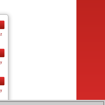
tz
ay
ay