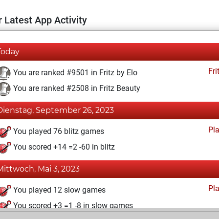
 Latest App Activity
Today
Fri
You are ranked #9501 in Fritz by Elo
You are ranked #2508 in Fritz Beauty
Dienstag, September 26, 2023
Pl
You played 76 blitz games
You scored +14 =2 -60 in blitz
Mittwoch, Mai 3, 2023
Pl
You played 12 slow games
You scored +3 =1 -8 in slow games