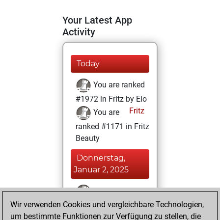
Your Latest App
Activity
Today
You are ranked
#1972 in Fritz by Elo
Fritz
You are
ranked #1171 in Fritz
Beauty
Donnerstag,
Januar 2, 2025
You won
Wir verwenden Cookies und vergleichbare Technologien,
against Fritz
Fritz
um bestimmte Funktionen zur Verfügung zu stellen, die
You achieved a