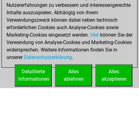
Nutzererfahrungen zu verbessern und interessengerechte
BeautyScore of 494
Inhalte auszuspielen. Abhängig von ihrem
You achieved a
Verwendungszweck können dabei neben technisch
new Elo of 1662
erforderlichen Cookies auch Analyse-Cookies sowie
Marketing-Cookies eingesetzt werden.
Hier
können Sie der
Mittwoch, März 6,
Verwendung von Analyse-Cookies und Marketing-Cookies
2024
widersprechen. Weitere Informationen finden Sie in
unserer
Datenschutzerklärung
.
You created
your Fritz account
Detaillierte
Alles
Alles
Fritz
Informationen
ablehnen
akzeptieren