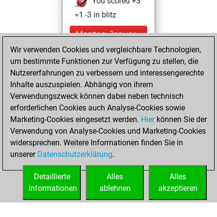
You scored +3
=1 -3 in blitz
Montag, Januar
29, 2024
Wir verwenden Cookies und vergleichbare Technologien,
um bestimmte Funktionen zur Verfügung zu stellen, die
You created
Nutzererfahrungen zu verbessern und interessengerechte
your Fritz account
Inhalte auszuspielen. Abhängig von ihrem
Fritz
Verwendungszweck können dabei neben technisch
Freitag,
erforderlichen Cookies auch Analyse-Cookies sowie
Dezember 21, 2018
Marketing-Cookies eingesetzt werden.
Hier
können Sie der
Verwendung von Analyse-Cookies und Marketing-Cookies
You played 62
widersprechen. Weitere Informationen finden Sie in
bullet games
Play
unserer
Datenschutzerklärung
.
You scored +13
=0 -49 in bullet
Detaillierte
Alles
Alles
Informationen
ablehnen
akzeptieren