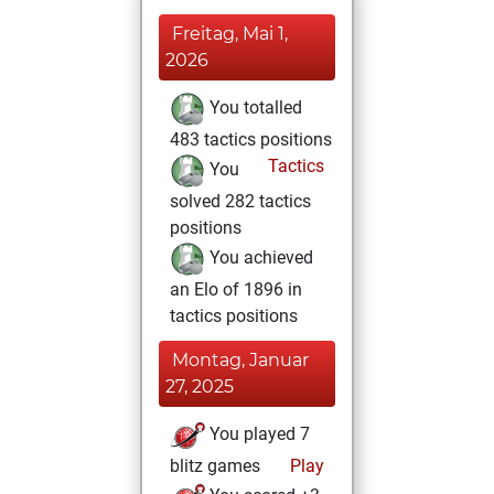
Freitag, Mai 1,
2026
You totalled
483 tactics positions
Tactics
You
solved 282 tactics
positions
You achieved
an Elo of 1896 in
tactics positions
Montag, Januar
27, 2025
You played 7
blitz games
Play