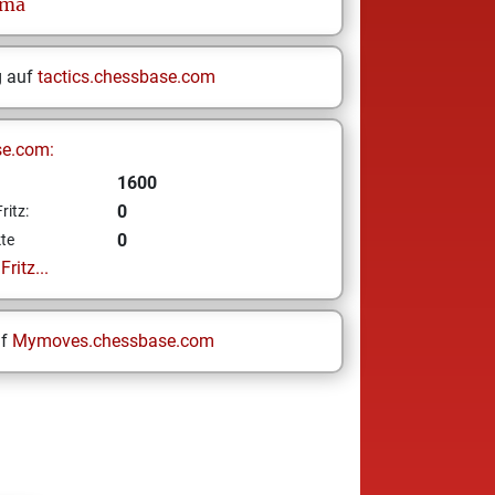
lma
g auf
tactics.chessbase.com
se.com:
1600
0
ritz:
0
te
ritz...
uf
Mymoves.chessbase.com