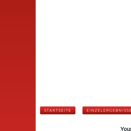
STARTSEITE
EINZELERGEBNISS
Your