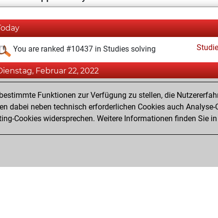
Today
Studi
You are ranked #10437 in Studies solving
Dienstag, Februar 22, 2022
Fri
You created your Fritz account
estimmte Funktionen zur Verfügung zu stellen, die Nutzererfah
Studi
 dabei neben technisch erforderlichen Cookies auch Analyse-C
You created your Studies account
ng-Cookies widersprechen. Weitere Informationen finden Sie in