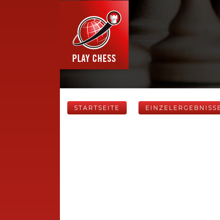
STARTSEITE
EINZELERGEBNISS