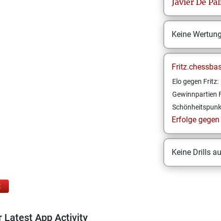
Javier
De Pa
Keine Wertun
Fritz.chessba
Elo gegen Fritz:
Gewinnpartien F
Schönheitspunk
Erfolge gegen F
Keine Drills a
E
 Latest App Activity