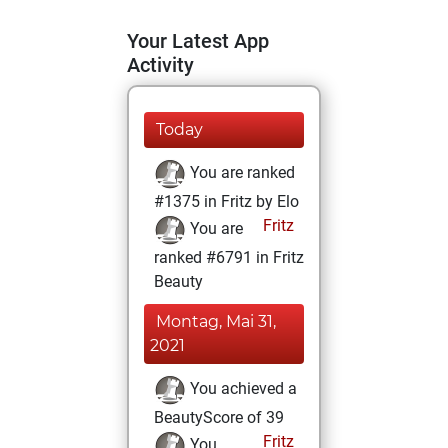
Your Latest App
Activity
Today
You are ranked
#1375 in Fritz by Elo
Fritz
You are
ranked #6791 in Fritz
Beauty
Montag, Mai 31,
2021
You achieved a
BeautyScore of 39
Fritz
You