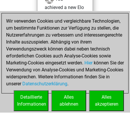
achieved a new Elo
of 1692
Wir verwenden Cookies und vergleichbare Technologien,
Mittwoch, Mai 12,
um bestimmte Funktionen zur Verfügung zu stellen, die
2021
Nutzererfahrungen zu verbessern und interessengerechte
Inhalte auszuspielen. Abhängig von ihrem
You won
Verwendungszweck können dabei neben technisch
against Fritz
Fritz
erforderlichen Cookies auch Analyse-Cookies sowie
Marketing-Cookies eingesetzt werden.
Hier
können Sie der
Montag, März 8,
Verwendung von Analyse-Cookies und Marketing-Cookies
2021
widersprechen. Weitere Informationen finden Sie in
unserer
Datenschutzerklärung
.
You created
your Fritz account
Detaillierte
Alles
Alles
Fritz
Informationen
ablehnen
akzeptieren