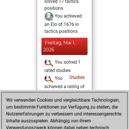
solved 17 tactics
positions
You achieved
an Elo of 1676 in
tactics positions
Freitag, Mai 1,
2026
You solved 1
rated studies
Studies
You
achieved a rating of
40
Wir verwenden Cookies und vergleichbare Technologien,
Montag, April 27,
um bestimmte Funktionen zur Verfügung zu stellen, die
2026
Nutzererfahrungen zu verbessern und interessengerechte
Inhalte auszuspielen. Abhängig von ihrem
You created
Verwendungszweck können dabei neben technisch