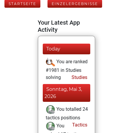
STARTSEITE
EINZELERGEBNISSE
Your Latest App
Activity
Today
You are ranked
#1981 in Studies
solving
Studies
Sonntag, Mai 3,
2026
You totalled 24
tactics positions
Tactics
You