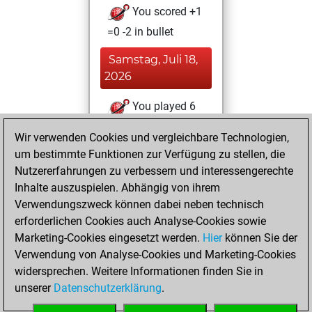
You scored +1
=0 -2 in bullet
Samstag, Juli 18,
2026
You played 6
blitz games
Play
Wir verwenden Cookies und vergleichbare Technologien,
You scored +1
um bestimmte Funktionen zur Verfügung zu stellen, die
=0 -5 in blitz
Nutzererfahrungen zu verbessern und interessengerechte
Inhalte auszuspielen. Abhängig von ihrem
Mittwoch, Juni 3,
Verwendungszweck können dabei neben technisch
2026
erforderlichen Cookies auch Analyse-Cookies sowie
Marketing-Cookies eingesetzt werden.
Hier
können Sie der
You played 391
Verwendung von Analyse-Cookies und Marketing-Cookies
slow games
Play
widersprechen. Weitere Informationen finden Sie in
You scored
unserer
Datenschutzerklärung
.
+287 =27 -77 in slow