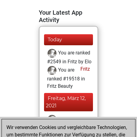
Your Latest App
Activity
Today
You are ranked
#2549 in Fritz by Elo
Fritz
You are
ranked #19518 in
Fritz Beauty
Freitag, März 12,
2021
You won
Wir verwenden Cookies und vergleichbare Technologien,
against Fritz
Fritz
um bestimmte Funktionen zur Verfügung zu stellen, die
You achieved a