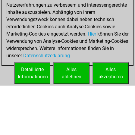
Nutzererfahrungen zu verbessern und interessengerechte
BeautyScore of 3
Inhalte auszuspielen. Abhängig von ihrem
You achieved a
Verwendungszweck können dabei neben technisch
new Elo of 1646
erforderlichen Cookies auch Analyse-Cookies sowie
Marketing-Cookies eingesetzt werden.
Hier
können Sie der
Samstag, Februar
Verwendung von Analyse-Cookies und Marketing-Cookies
27, 2021
widersprechen. Weitere Informationen finden Sie in
unserer
Datenschutzerklärung
.
You created
your Fritz account
Detaillierte
Alles
Alles
Fritz
Informationen
ablehnen
akzeptieren