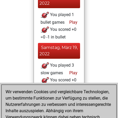
2022
You played 1
bullet games
Play
You scored +0
=0 -1 in bullet
Samstag, März 19,
2022
You played 3
slow games
Play
You scored +0
=0 -3 in slow games
Wir verwenden Cookies und vergleichbare Technologien,
um bestimmte Funktionen zur Verfügung zu stellen, die
Mittwoch, März 9,
Nutzererfahrungen zu verbessern und interessengerechte
2022
Inhalte auszuspielen. Abhängig von ihrem
You created
Verwendungszweck können dabei neben technisch