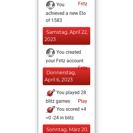
Fritz
You
achieved a new Elo
of 1583
Samstag, April 22,
2023
You created
your Fritz account
Fritz
Donnerstag,
April 6, 2023
You played 28
blitz games
Play
You scored +4
=0 -24 in blitz
Sonntag, März 20,