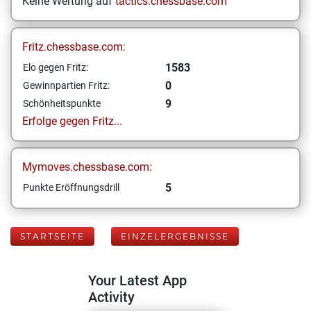
Keine Wertung auf
tactics.chessbase.com
Fritz.chessbase.com:
1583
Elo gegen Fritz:
0
Gewinnpartien Fritz:
9
Schönheitspunkte
Erfolge gegen Fritz...
Mymoves.chessbase.com:
5
Punkte Eröffnungsdrill
STARTSEITE
EINZELERGEBNISSE
Your Latest App
Activity