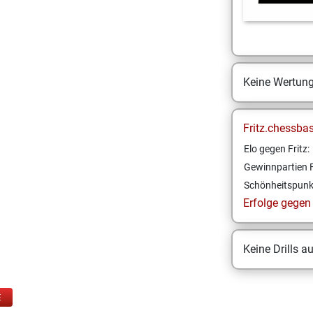
Keine Wertun
Fritz.chessba
Elo gegen Fritz:
Gewinnpartien F
Schönheitspunk
Erfolge gegen F
Keine Drills a
E