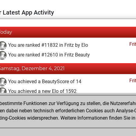
 Latest App Activity
Today
Fri
You are ranked #11832 in Fritz by Elo
You are ranked #12610 in Fritz Beauty
Samstag, Dezember 4, 2021
Fri
You achieved a BeautyScore of 14
You achieved a new Elo of 1592
estimmte Funktionen zur Verfügung zu stellen, die Nutzererfah
Donnerstag, Dezember 2, 2021
 dabei neben technisch erforderlichen Cookies auch Analyse-C
Fri
ng-Cookies widersprechen. Weitere Informationen finden Sie in
You created your Fritz account