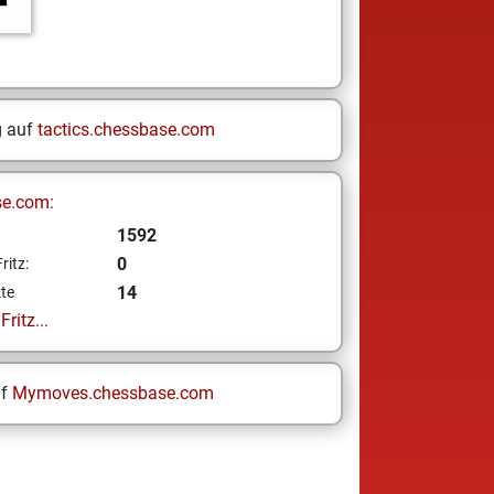
g auf
tactics.chessbase.com
se.com:
1592
0
ritz:
14
te
ritz...
uf
Mymoves.chessbase.com