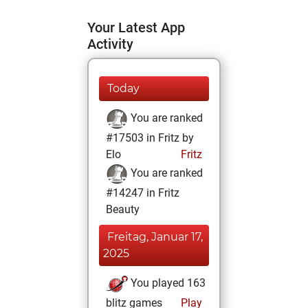
Your Latest App
Activity
Today
You are ranked
#17503 in Fritz by
Elo
Fritz
You are ranked
#14247 in Fritz
Beauty
Freitag, Januar 17,
2025
You played 163
blitz games
Play