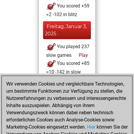
You scored +59
=2 -102 in blitz
Freitag, Januar 3,
2025
You played 237
slow games
Play
You scored +85
=10 -142 in slow
games
Wir verwenden Cookies und vergleichbare Technologien,
um bestimmte Funktionen zur Verfügung zu stellen, die
Donnerstag, Mai
Nutzererfahrungen zu verbessern und interessengerechte
30, 2024
Inhalte auszuspielen. Abhängig von ihrem
You achieved a
Verwendungszweck können dabei neben technisch
erforderlichen Cookies auch Analyse-Cookies sowie
BeautyScore of 11
Marketing-Cookies eingesetzt werden.
Fritz
Hier
können Sie der
You