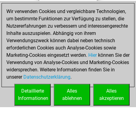
You played 40
Wir verwenden Cookies und vergleichbare Technologien,
slow games
Play
um bestimmte Funktionen zur Verfügung zu stellen, die
You scored +11
Nutzererfahrungen zu verbessern und interessengerechte
=2 -27 in slow games
Inhalte auszuspielen. Abhängig von ihrem
Verwendungszweck können dabei neben technisch
Mittwoch, Mai 13,
erforderlichen Cookies auch Analyse-Cookies sowie
2026
Marketing-Cookies eingesetzt werden.
Hier
können Sie der
Verwendung von Analyse-Cookies und Marketing-Cookies
You played 5
widersprechen. Weitere Informationen finden Sie in
bullet games
Play
unserer
Datenschutzerklärung
.
You scored +1
=0 -4 in bullet
Detaillierte
Alles
Alles
Informationen
ablehnen
akzeptieren