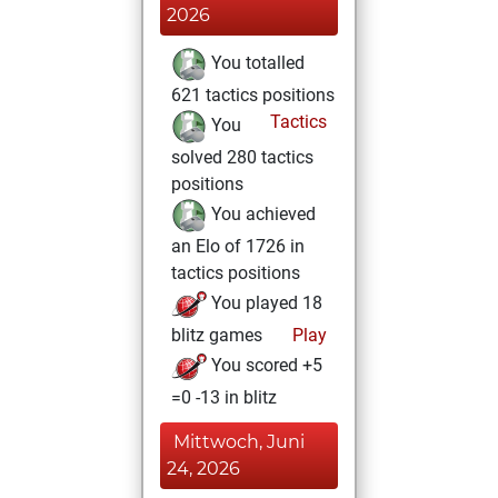
2026
You totalled
621 tactics positions
Tactics
You
solved 280 tactics
positions
You achieved
an Elo of 1726 in
tactics positions
You played 18
blitz games
Play
You scored +5
=0 -13 in blitz
Mittwoch, Juni
24, 2026