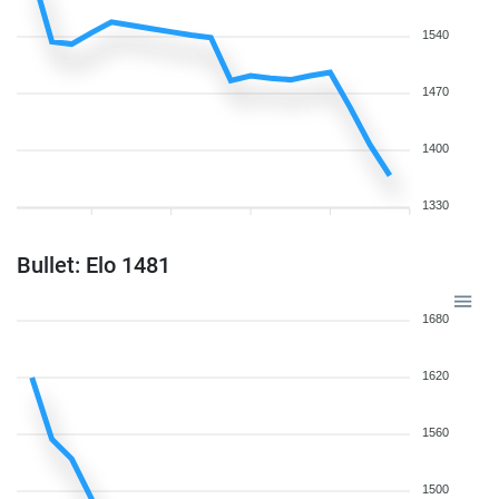
1540
1470
1400
1330
Bullet: Elo 1481
1680
1620
1560
1500