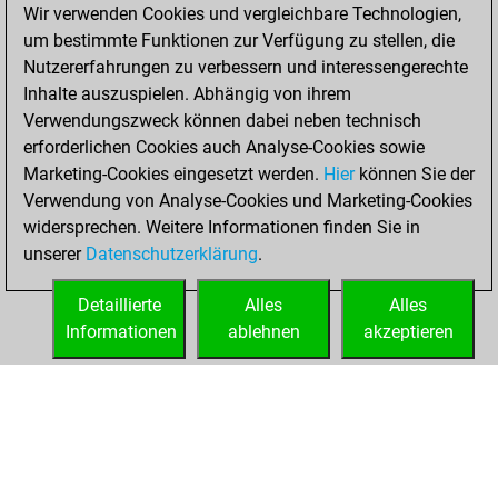
Wir verwenden Cookies und vergleichbare Technologien,
Montag, Februar
um bestimmte Funktionen zur Verfügung zu stellen, die
27, 2023
Nutzererfahrungen zu verbessern und interessengerechte
Inhalte auszuspielen. Abhängig von ihrem
You created
Verwendungszweck können dabei neben technisch
your Studies account
erforderlichen Cookies auch Analyse-Cookies sowie
Studies
Marketing-Cookies eingesetzt werden.
Hier
können Sie der
Mittwoch,
Verwendung von Analyse-Cookies und Marketing-Cookies
Juni 15, 2022
widersprechen. Weitere Informationen finden Sie in
unserer
Datenschutzerklärung
.
You created
your Fritz account
Detaillierte
Alles
Alles
Fritz
Informationen
ablehnen
akzeptieren