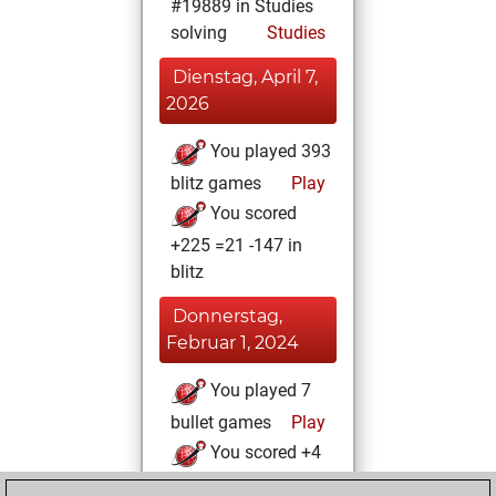
#19889 in Studies
solving
Studies
Dienstag, April 7,
2026
You played 393
blitz games
Play
You scored
+225 =21 -147 in
blitz
Donnerstag,
Februar 1, 2024
You played 7
bullet games
Play
You scored +4
=0 -3 in bullet