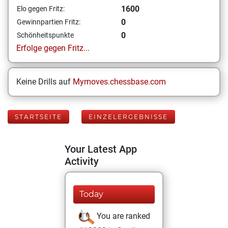
1600
Elo gegen Fritz:
0
Gewinnpartien Fritz:
0
Schönheitspunkte
Erfolge gegen Fritz...
Keine Drills auf
Mymoves.chessbase.com
STARTSEITE
EINZELERGEBNISSE
Your Latest App
Activity
Today
You are ranked