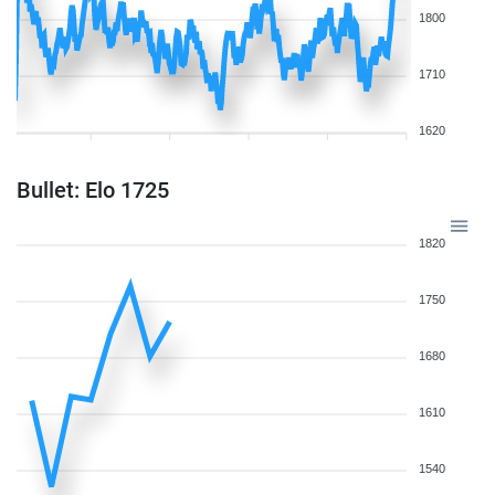
1800
1710
1620
Bullet: Elo 1725
1820
1750
1680
1610
1540