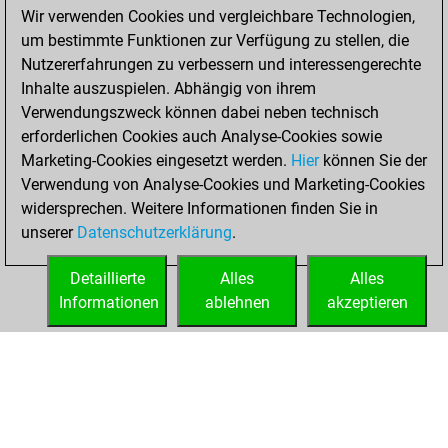
achieved a new Elo
Wir verwenden Cookies und vergleichbare Technologien,
of 1588
um bestimmte Funktionen zur Verfügung zu stellen, die
You created
Nutzererfahrungen zu verbessern und interessengerechte
your Fritz account
Inhalte auszuspielen. Abhängig von ihrem
Verwendungszweck können dabei neben technisch
Samstag, August
erforderlichen Cookies auch Analyse-Cookies sowie
24, 2024
Marketing-Cookies eingesetzt werden.
Hier
können Sie der
Verwendung von Analyse-Cookies und Marketing-Cookies
You played 2
widersprechen. Weitere Informationen finden Sie in
slow games
Play
unserer
Datenschutzerklärung
.
You scored +0
=0 -2 in slow games
Detaillierte
Alles
Alles
Informationen
ablehnen
akzeptieren