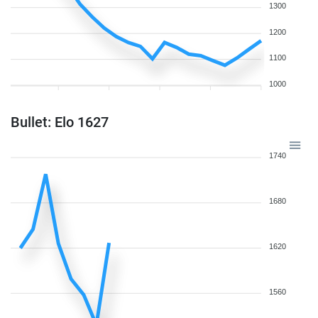
1300
1200
1100
1000
Bullet: Elo 1627
1740
1680
1620
1560