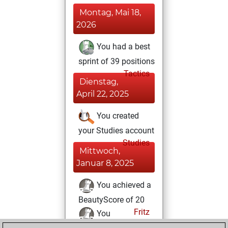
Montag, Mai 18,
2026
You had a best
sprint of 39 positions
Tactics
Dienstag,
April 22, 2025
You created
your Studies account
Studies
Mittwoch,
Januar 8, 2025
You achieved a
BeautyScore of 20
Fritz
You