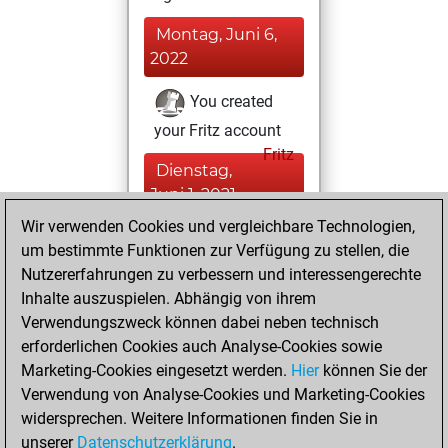
Montag, Juni 6,
2022
You created
your Fritz account
Fritz
Dienstag,
Juni 1, 2021
Wir verwenden Cookies und vergleichbare Technologien,
You had a best
um bestimmte Funktionen zur Verfügung zu stellen, die
sprint of 66 positions
Nutzererfahrungen zu verbessern und interessengerechte
Tactics
Inhalte auszuspielen. Abhängig von ihrem
Montag,
Verwendungszweck können dabei neben technisch
September 21,
erforderlichen Cookies auch Analyse-Cookies sowie
2020
Marketing-Cookies eingesetzt werden.
Hier
können Sie der
Verwendung von Analyse-Cookies und Marketing-Cookies
You played 14
widersprechen. Weitere Informationen finden Sie in
bullet games
Play
unserer
Datenschutzerklärung
.