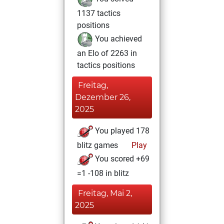
1137 tactics
positions
You achieved
an Elo of 2263 in
tactics positions
Freitag,
Dezember 26,
2025
You played 178
blitz games
Play
You scored +69
=1 -108 in blitz
Freitag, Mai 2,
2025