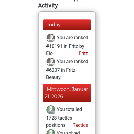
Activity
Today
You are ranked
#10191 in Fritz by
Elo
Fritz
You are ranked
#6207 in Fritz
Beauty
Mittwoch, Januar
21, 2026
You totalled
1728 tactics
positions
Tactics
You solved