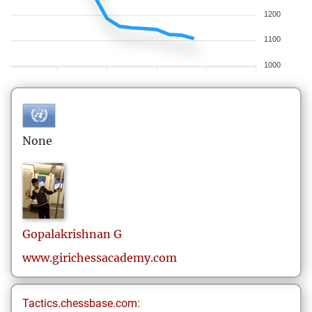
1200
1100
1000
None
Gopalakrishnan
G
www.girichessacademy.com
Tactics.chessbase.com: