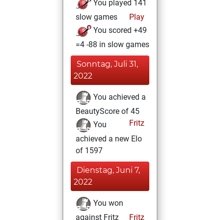
You played 141
slow games
Play
You scored +49
=4 -88 in slow games
Sonntag, Juli 31,
2022
You achieved a
BeautyScore of 45
Fritz
You
achieved a new Elo
of 1597
Dienstag, Juni 7,
2022
You won
against Fritz
Fritz