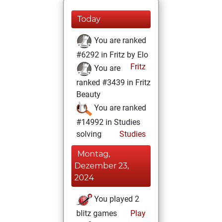
Today
You are ranked
#6292 in Fritz by Elo
Fritz
You are
ranked #3439 in Fritz
Beauty
You are ranked
#14992 in Studies
solving
Studies
Montag,
Dezember 23,
2024
You played 2
blitz games
Play