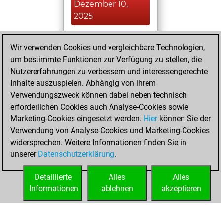
Dezember 10,
2025
You played 2
Wir verwenden Cookies und vergleichbare Technologien,
slow games
Play
um bestimmte Funktionen zur Verfügung zu stellen, die
You scored +0
Nutzererfahrungen zu verbessern und interessengerechte
=0 -2 in slow games
Inhalte auszuspielen. Abhängig von ihrem
Verwendungszweck können dabei neben technisch
Donnerstag,
erforderlichen Cookies auch Analyse-Cookies sowie
Februar 1, 2018
Marketing-Cookies eingesetzt werden.
Hier
können Sie der
Verwendung von Analyse-Cookies und Marketing-Cookies
You played 2
widersprechen. Weitere Informationen finden Sie in
blitz games
Play
unserer
Datenschutzerklärung
.
You scored +1
=0 -1 in blitz
Detaillierte
Alles
Alles
Informationen
ablehnen
akzeptieren