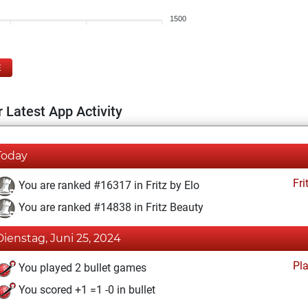
1500
E
 Latest App Activity
Today
Fri
You are ranked #16317 in Fritz by Elo
You are ranked #14838 in Fritz Beauty
Dienstag, Juni 25, 2024
Pl
You played 2 bullet games
You scored +1 =1 -0 in bullet