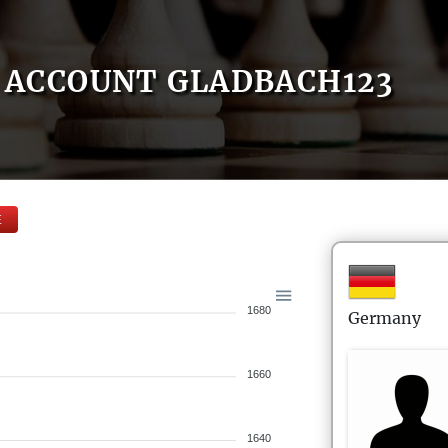
ACCOUNT GLADBACH123
E
1680
Germany
1660
1640