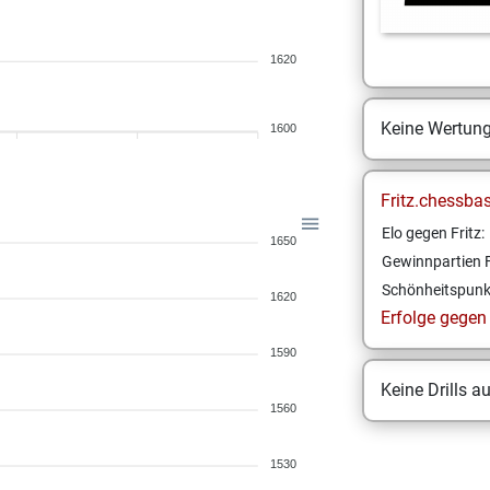
1620
Keine Wertun
1600
Fritz.chessba
Elo gegen Fritz:
1650
Gewinnpartien F
Schönheitspunk
1620
Erfolge gegen F
1590
Keine Drills a
1560
1530