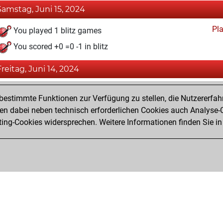
Samstag, Juni 15, 2024
Pl
You played 1 blitz games
You scored +0 =0 -1 in blitz
Freitag, Juni 14, 2024
Fri
You achieved a BeautyScore of 10
estimmte Funktionen zur Verfügung zu stellen, die Nutzererfah
You achieved a new Elo of 1585
 dabei neben technisch erforderlichen Cookies auch Analyse-C
ng-Cookies widersprechen. Weitere Informationen finden Sie in
You created your Fritz account