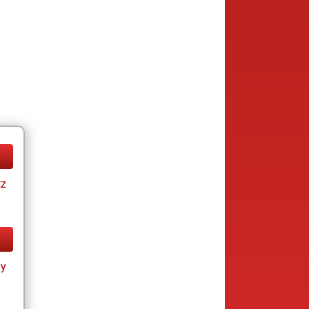
tz
ay