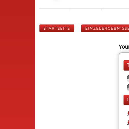
STARTSEITE
EINZELERGEBNISS
Your