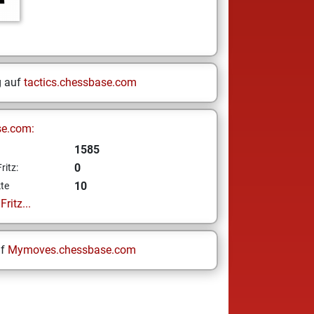
g auf
tactics.chessbase.com
se.com:
1585
0
ritz:
10
te
ritz...
uf
Mymoves.chessbase.com