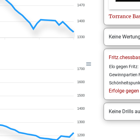
1470
Torrance
Ba
1400
Keine Wertun
1330
Fritz.chessba
Elo gegen Fritz:
1700
Gewinnpartien F
1600
Schönheitspunk
Erfolge gegen F
1500
1400
Keine Drills a
1300
1200