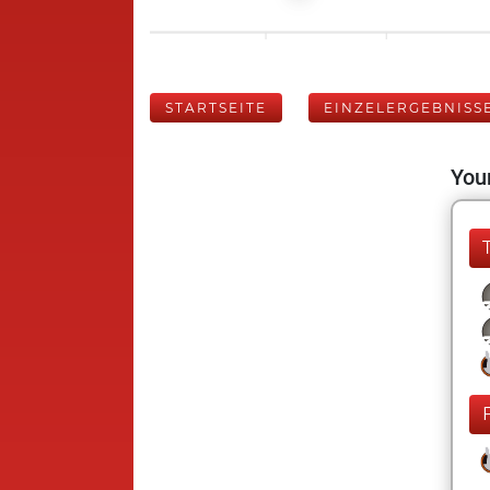
STARTSEITE
EINZELERGEBNISS
Your