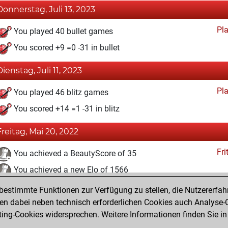
Donnerstag, Juli 13, 2023
Pl
You played 40 bullet games
You scored +9 =0 -31 in bullet
Dienstag, Juli 11, 2023
Pl
You played 46 blitz games
You scored +14 =1 -31 in blitz
Freitag, Mai 20, 2022
Fri
You achieved a BeautyScore of 35
You achieved a new Elo of 1566
estimmte Funktionen zur Verfügung zu stellen, die Nutzererfah
Freitag, Mai 13, 2022
 dabei neben technisch erforderlichen Cookies auch Analyse-C
Fri
ng-Cookies widersprechen. Weitere Informationen finden Sie in
You created your Fritz account