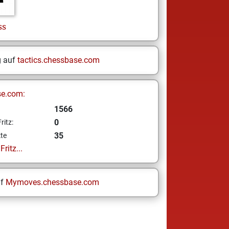
ss
g auf
tactics.chessbase.com
se.com:
1566
0
ritz:
35
te
ritz...
uf
Mymoves.chessbase.com