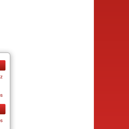
tz
es
es