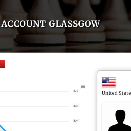
ACCOUNT GLASSGOW
E
1680
United State
1610
1540