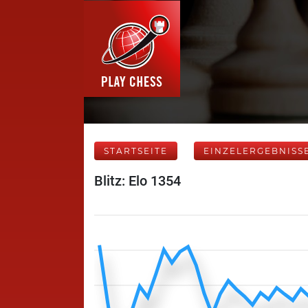
STARTSEITE
EINZELERGEBNISS
Blitz: Elo 1354