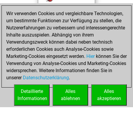
+212 =9 -91 in blitz
Wir verwenden Cookies und vergleichbare Technologien,
You played 48
um bestimmte Funktionen zur Verfügung zu stellen, die
bullet games
Nutzererfahrungen zu verbessern und interessengerechte
You scored +42
Inhalte auszuspielen. Abhängig von ihrem
=0 -6 in bullet
Verwendungszweck können dabei neben technisch
erforderlichen Cookies auch Analyse-Cookies sowie
Yesterday
Marketing-Cookies eingesetzt werden.
Hier
können Sie der
Verwendung von Analyse-Cookies und Marketing-Cookies
You played 40
widersprechen. Weitere Informationen finden Sie in
slow games
Play
unserer
Datenschutzerklärung
.
You scored +31
=1 -8 in slow games
Detaillierte
Alles
Alles
Informationen
ablehnen
akzeptieren