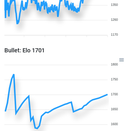
1350
1260
1170
Bullet: Elo 1701
1800
1750
1700
1650
1600