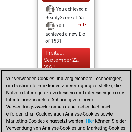
You achieved a
BeautyScore of 65
Fritz
You
achieved a new Elo
of 1531
Freitag,
September 22,
2023
Wir verwenden Cookies und vergleichbare Technologien,
You played 12
um bestimmte Funktionen zur Verfügung zu stellen, die
slow games
Play
Nutzererfahrungen zu verbessern und interessengerechte
You scored +3
Inhalte auszuspielen. Abhängig von ihrem
=1 -8 in slow games
Verwendungszweck können dabei neben technisch
erforderlichen Cookies auch Analyse-Cookies sowie
Freitag,
Marketing-Cookies eingesetzt werden.
Hier
können Sie der
September 2,
Verwendung von Analyse-Cookies und Marketing-Cookies
2022