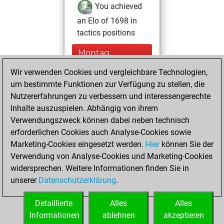
You achieved
an Elo of 1698 in
tactics positions
Montag,
November 3, 2025
Wir verwenden Cookies und vergleichbare Technologien,
um bestimmte Funktionen zur Verfügung zu stellen, die
You created
Nutzererfahrungen zu verbessern und interessengerechte
your Fritz account
Inhalte auszuspielen. Abhängig von ihrem
Fritz
You
Verwendungszweck können dabei neben technisch
played 3 blitz games
erforderlichen Cookies auch Analyse-Cookies sowie
Play
You
Marketing-Cookies eingesetzt werden.
Hier
können Sie der
Verwendung von Analyse-Cookies und Marketing-Cookies
scored +1 =0 -2 in
widersprechen. Weitere Informationen finden Sie in
blitz
unserer
Datenschutzerklärung
.
You created
your Studies account
Detaillierte
Alles
Alles
Studies
Informationen
ablehnen
akzeptieren