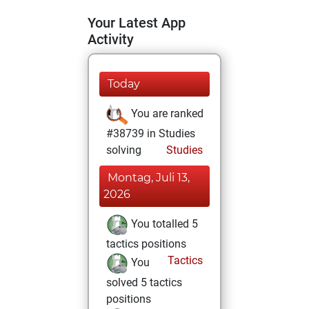
Your Latest App
Activity
Today
You are ranked
#38739 in Studies
solving
Studies
Montag, Juli 13,
2026
You totalled 5
tactics positions
Tactics
You
solved 5 tactics
positions