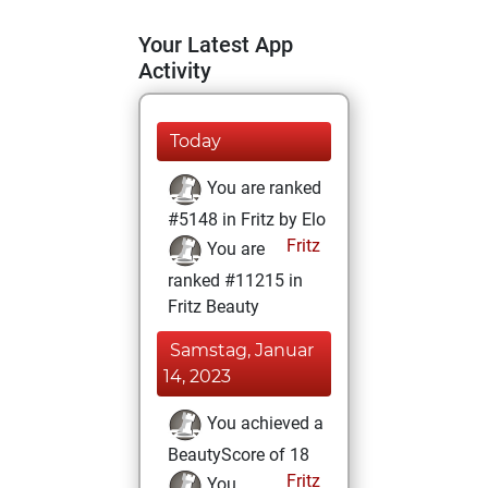
Your Latest App
Activity
Today
You are ranked
#5148 in Fritz by Elo
Fritz
You are
ranked #11215 in
Fritz Beauty
Samstag, Januar
14, 2023
You achieved a
BeautyScore of 18
Fritz
You