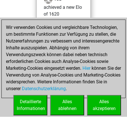
achieved a new Elo
of 1620
Sonntag, Januar
Wir verwenden Cookies und vergleichbare Technologien,
8, 2023
um bestimmte Funktionen zur Verfügung zu stellen, die
Nutzererfahrungen zu verbessern und interessengerechte
You won
Inhalte auszuspielen. Abhängig von ihrem
against Fritz
Fritz
Verwendungszweck können dabei neben technisch
erforderlichen Cookies auch Analyse-Cookies sowie
Donnerstag,
Marketing-Cookies eingesetzt werden.
Hier
können Sie der
Dezember 29,
Verwendung von Analyse-Cookies und Marketing-Cookies
2022
widersprechen. Weitere Informationen finden Sie in
unserer
Datenschutzerklärung
.
You created
your Fritz account
Detaillierte
Alles
Alles
Fritz
Informationen
ablehnen
akzeptieren