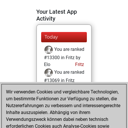
Your Latest App
Activity
Today
You are ranked
#13300 in Fritz by
Elo
Fritz
You are ranked
#13069 in Fritz
Beauty
Wir verwenden Cookies und vergleichbare Technologien,
um bestimmte Funktionen zur Verfügung zu stellen, die
Mittwoch, März
Nutzererfahrungen zu verbessern und interessengerechte
16, 2022
Inhalte auszuspielen. Abhängig von ihrem
You achieved a
Verwendungszweck können dabei neben technisch
erforderlichen Cookies auch Analyse-Cookies sowie
BeautyScore of 13