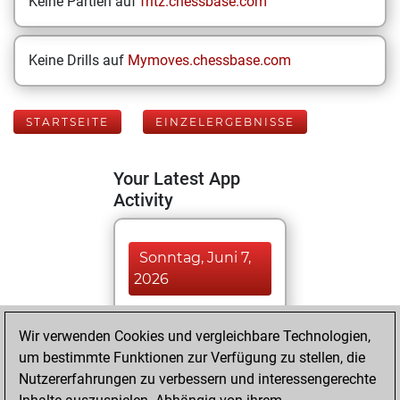
Keine Partien auf
fritz.chessbase.com
Keine Drills auf
Mymoves.chessbase.com
STARTSEITE
EINZELERGEBNISSE
Your Latest App
Activity
Sonntag, Juni 7,
2026
You played 200
Wir verwenden Cookies und vergleichbare Technologien,
bullet games
Play
um bestimmte Funktionen zur Verfügung zu stellen, die
You scored
Nutzererfahrungen zu verbessern und interessengerechte
+139 =2 -59 in bullet