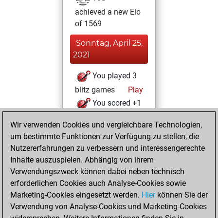
achieved a new Elo
of 1569
Sonntag, April 25,
2021
You played 3
blitz games
Play
You scored +1
=0 -2 in blitz
Wir verwenden Cookies und vergleichbare Technologien,
um bestimmte Funktionen zur Verfügung zu stellen, die
Sonntag, März 21,
Nutzererfahrungen zu verbessern und interessengerechte
2021
Inhalte auszuspielen. Abhängig von ihrem
You created
Verwendungszweck können dabei neben technisch
erforderlichen Cookies auch Analyse-Cookies sowie
your Fritz account
Marketing-Cookies eingesetzt werden.
Fritz
Hier
können Sie der
You
Verwendung von Analyse-Cookies und Marketing-Cookies
played 2 slow games