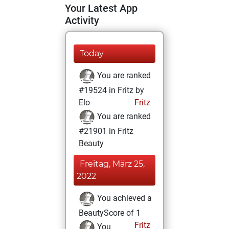
Your Latest App
Activity
Today
You are ranked
#19524 in Fritz by
Elo
Fritz
You are ranked
#21901 in Fritz
Beauty
Freitag, März 25,
2022
You achieved a
BeautyScore of 1
Fritz
You