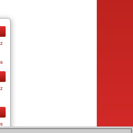
tz
es
tz
es